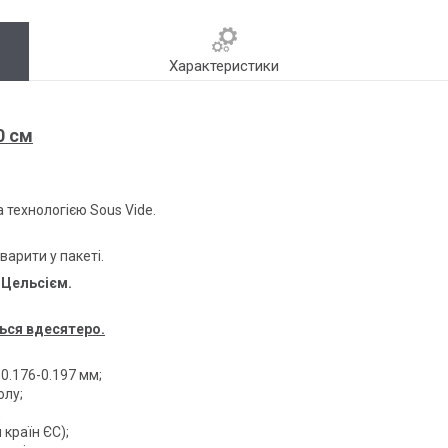
Характеристики
0 см
 технологією Sous Vide.
варити у пакеті.
 Цельсієм.
ься вдесятеро.
0.176-0.197 мм;
олу;
;
 країн ЄС);