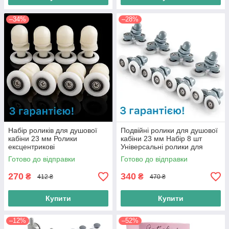
–34%
–28%
Набір роликів для душової
Подвійні ролики для душової
кабіни 23 мм Ролики
кабіни 23 мм Набір 8 шт
ексцентрикові
Універсальні ролики для
душу
Готово до відправки
Готово до відправки
270
340
₴
₴
412 ₴
470 ₴
Купити
Купити
–12%
–52%