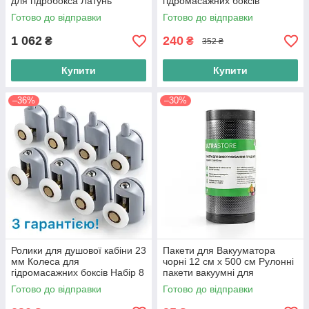
для гідробокса Латунь
гідромасажних боксів
Готово до відправки
Готово до відправки
1 062
240
₴
₴
352 ₴
Купити
Купити
–36%
–30%
Ролики для душової кабіни 23
Пакети для Вакууматора
мм Колеса для
чорні 12 см х 500 см Рулонні
гідромасажних боксів Набір 8
пакети вакуумні для
шт.
продуктів Чорна Вакуумна
Готово до відправки
Готово до відправки
Плівка в Рулоні