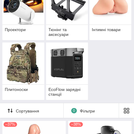
Проектори
Тюнінг та
Інтимні товари
аксесуари
Плитоноски
EcoFlow зарядні
станції
Сортування
0
Фільтри
–37%
–38%