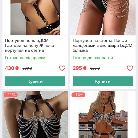
Портупея пояс БДСМ
Портупея на стегна Пояс з
Гартери на попу Жіноча
ланцюгами з еко шкіри БДСМ
портупея на стегна
білизна
Готово до відправки
Готово до відправки
430
295
₴
₴
500 ₴
325 ₴
Купити
Купити
–11%
–14%