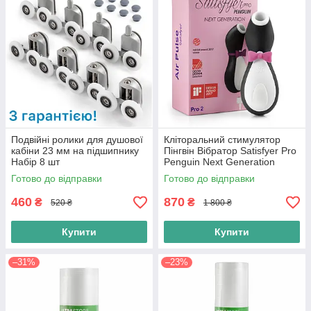
Подвійні ролики для душової
Кліторальний стимулятор
кабіни 23 мм на підшипнику
Пінгвін Вібратор Satisfyer Pro
Набір 8 шт
Penguin Next Generation
Стимулятор Пінгвін
Готово до відправки
Готово до відправки
460
870
₴
₴
520 ₴
1 800 ₴
Купити
Купити
–31%
–23%