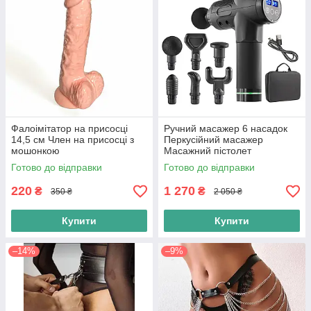
Фалоімітатор на присосці
Ручний масажер 6 насадок
14,5 см Член на присосці з
Перкусійний масажер
мошонкою
Масажний пістолет
Готово до відправки
Готово до відправки
220
1 270
₴
₴
350 ₴
2 050 ₴
Купити
Купити
–14%
–9%