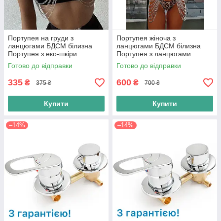
Портупея на груди з
Портупея жіноча з
ланцюгами БДСМ білизна
ланцюгами БДСМ білизна
Портупея з еко-шкіри
Портупея з ланцюгами
Готово до відправки
Готово до відправки
335
600
₴
₴
375 ₴
700 ₴
Купити
Купити
–14%
–14%