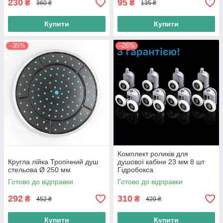
230
95
₴
₴
360 ₴
135 ₴
Купити
Купити
–35%
–26%
Комплект роликів для
Кругла лійка Тропічний душ
душової кабіни 23 мм 8 шт
стельова Ø 250 мм
Гідробокса
Готово до відправки
Готово до відправки
292
310
₴
₴
452 ₴
420 ₴
Купити
Купити